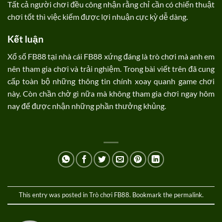
Tất cả người chơi đều công nhận rằng chỉ cần có chiến thuật
chơi tốt thì việc kiếm được lợi nhuận cực kỳ dễ dàng.
Kết luận
Xổ số FB88
tại nhà cái FB88 xứng đáng là trò chơi mà anh em
nên tham gia chơi và trải nghiệm. Trong bài viết trên đã cung
cấp toàn bộ những thông tin chính xoay quanh game chơi
này. Còn chần chờ gì nữa mà không tham gia chơi ngay hôm
nay để được nhận những phần thưởng khủng.
This entry was posted in
Trò chơi FB88
. Bookmark the
permalink
.