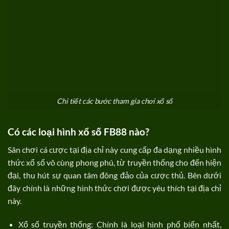
Chi tiết các bước tham gia chơi xổ số
Có các loại hình xổ số FB88 nào?
Sân chơi cá cược tại địa chỉ này cung cấp đa dạng nhiều hình
thức xổ số vô cùng phong phú, từ truyền thống cho đến hiện
đại, thu hút sự quan tâm đông đảo của cược thủ. Bên dưới
đây chính là những hình thức chơi được yêu thích tại địa chỉ
này.
Xổ số truyền thống: Chính là loại hình phổ biến nhất,