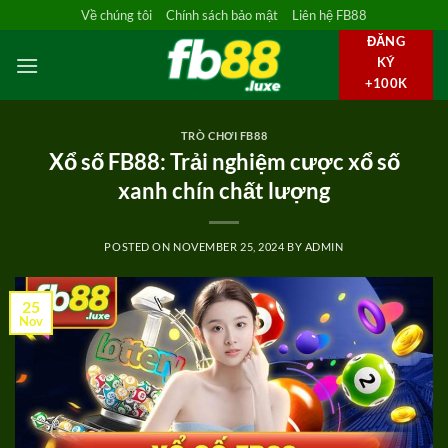
Skip
Về chúng tôi
Chính sách bảo mật
Liên hệ FB88
to
ĐĂNG
content
KÝ
+100K
TRÒ CHƠI FB88
Xổ số FB88: Trải nghiệm cược xổ số
xanh chín chất lượng
POSTED ON
NOVEMBER 25, 2024
BY
ADMIN
25
Nov