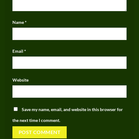
Name
*
Email
*
Website
Save my name, email, and website in this browser for
the next time I comment.