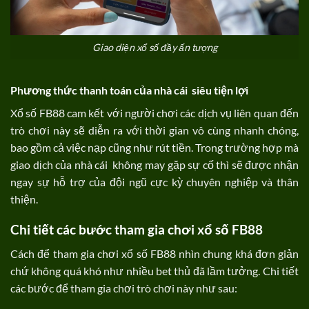
Giao diện xổ số đầy ấn tượng
Phương thức thanh toán của nhà cái siêu tiện lợi
Xổ số FB88 cam kết với người chơi các dịch vụ liên quan đến
trò chơi này sẽ diễn ra với thời gian vô cùng nhanh chóng,
bao gồm cả việc nạp cũng như rút tiền. Trong trường hợp mà
giao dịch của nhà cái không may gặp sự cố thì sẽ được nhận
ngay sự hỗ trợ của đội ngũ cực kỳ chuyên nghiệp và thân
thiện.
Chi tiết các bước tham gia chơi xổ số FB88
Cách để tham gia chơi xổ số FB88 nhìn chung khá đơn giản
chứ không quá khó như nhiều bet thủ đã lầm tưởng. Chi tiết
các bước để tham gia chơi trò chơi này như sau: