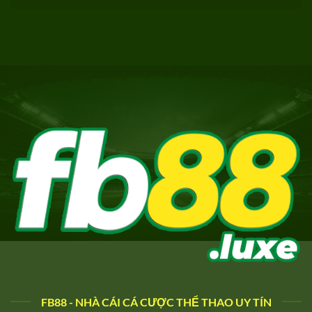
FB88 - NHÀ CÁI CÁ CƯỢC THỂ THAO UY TÍN