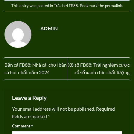
This entry was posted in
Trò chơi FB88
. Bookmark the
permalink
.
ADMIN
Bắn cá FB88: Nhà cái chơi bắn
Xổ số FB88: Trải nghiệm cược
cá hot nhất năm 2024
xổ số xanh chín chất lượng
Leave a Reply
Your email address will not be published.
Required
fields are marked
*
Comment
*