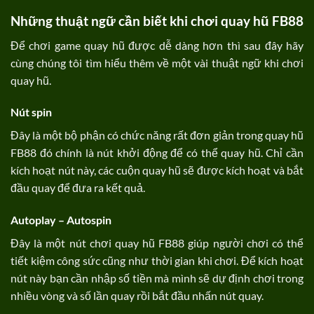
Những thuật ngữ cần biết khi chơi quay hũ FB88
Để chơi game quay hũ được dễ dàng hơn thì sau đây hãy
cùng chúng tôi tìm hiểu thêm về một vài thuật ngữ khi chơi
quay hũ.
Nút spin
Đây là một bộ phận có chức năng rất đơn giản trong quay hũ
FB88 đó chính là nút khởi động để có thể quay hũ. Chỉ cần
kích hoạt nút này, các cuộn quay hũ sẽ được kích hoạt và bắt
đầu quay để đưa ra kết quả.
Autoplay – Autospin
Đây là một nút chơi quay hũ FB88 giúp người chơi có thể
tiết kiệm công sức cũng như thời gian khi chơi. Để kích hoạt
nút này bạn cần nhập số tiền mà mình sẽ dự định chơi trong
nhiều vòng và số lần quay rồi bắt đầu nhấn nút quay.