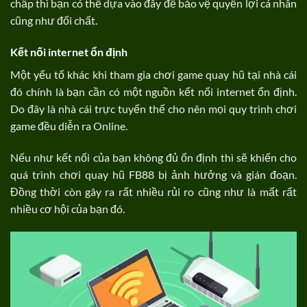
chấp thì bạn có thể dựa vào đây để bảo vệ quyền lợi cá nhân
cũng như đối chất.
Kết nối internet ổn định
Một yếu tố khác khi tham gia chơi game quay hũ tại nhà cái
đó chính là bạn cần có một nguồn kết nối internet ổn định.
Do đây là nhà cái trực tuyến thế cho nên mọi quy trình chơi
game đều diễn ra Online.
Nếu như kết nối của bạn không đủ ổn định thì sẽ khiến cho
quá trình chơi quay hũ FB88 bị ảnh hưởng và gián đoạn.
Đồng thời còn gây ra rất nhiều rủi ro cũng như là mất rất
nhiều cơ hội của bạn đó.