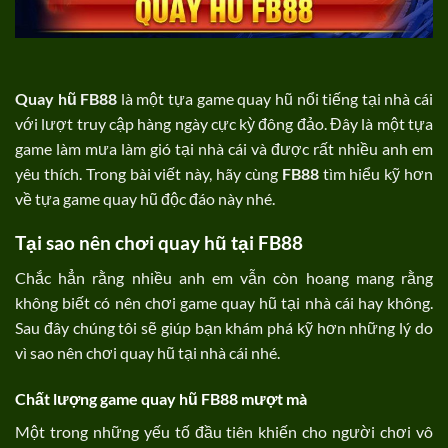
Quay hũ FB88
là một tựa game quay hũ nổi tiếng tại nhà cái
với lượt truy cập hàng ngày cực kỳ đông đảo. Đây là một tựa
game làm mưa làm gió tại nhà cái và được rất nhiều anh em
yêu thích. Trong bài viết này, hãy cùng
FB88
tìm hiểu kỹ hơn
về tựa game quay hũ độc đáo này nhé.
Tại sao nên chơi quay hũ tại FB88
Chắc hẳn rằng nhiều anh em vẫn còn hoang mang rằng
không biết có nên chơi game quay hũ tại nhà cái hay không.
Sau đây chúng tôi sẽ giúp bạn khám phá kỹ hơn những lý do
vì sao nên chơi quay hũ tại nhà cái nhé.
Chất lượng game quay hũ FB88 mượt mà
Một trong những yếu tố đầu tiên khiến cho người chơi vô