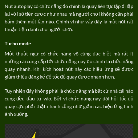
Nút autoplay có chức năng đó chính là quay liên tục lặp đi lặp
lại với số tiền cược như nhau mà người chơi không cần phải
bấm thêm một lần nào. Chính vì như vậy đây là một nút rất
thuận tiện dành cho người chơi.
Turbo mode
Một thuật ngữ có chức năng vô cùng đặc biệt mà rất ít
những cái cung cấp tới chức năng này đó chính là chức năng
quay nhanh. Khi kích hoạt nút này các hiệu ứng sẽ được
giảm thiểu đáng kể để tốc độ quay được nhanh hơn.
Tuy nhiên đây không phải là chức năng mà bất cứ nhà cái nào
cũng đều đầu tư vào. Bởi vì chức năng này đòi hỏi tốc độ
quay cực phải thật nhanh cũng như giảm các hiệu ứng hình
ảnh xuống.