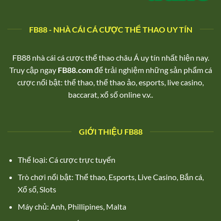
FB88 - NHÀ CÁI CÁ CƯỢC THỂ THAO UY TÍN
FB88 nhà cái cá cược thể thao châu Á uy tín nhất hiện nay.
Truy cập ngay
FB88.com
để trải nghiệm những sản phẩm cá
cược nổi bật: thể thao, thể thao ảo, esports, live casino,
baccarat, xổ số online v.v..
GIỚI THIỆU FB88
Thể loại: Cá cược trực tuyến
Trò chơi nổi bật: Thể thao, Esports, Live Casino, Bắn cá,
Xổ số, Slots
Máy chủ: Anh, Phillipines, Malta