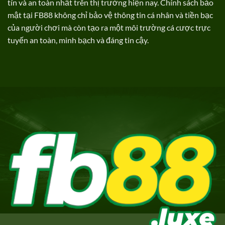
tín và an toàn nhất trên thị trường hiện nay. Chính sách bảo
mật tại FB88 không chỉ bảo vệ thông tin cá nhân và tiền bạc
của người chơi mà còn tạo ra một môi trường cá cược trực
tuyến an toàn, minh bạch và đáng tin cậy.