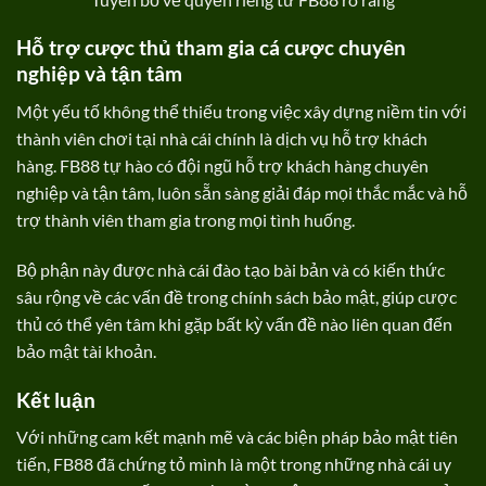
Hỗ trợ cược thủ tham gia cá cược chuyên
nghiệp và tận tâm
Một yếu tố không thể thiếu trong việc xây dựng niềm tin với
thành viên chơi tại nhà cái chính là dịch vụ hỗ trợ khách
hàng. FB88 tự hào có đội ngũ hỗ trợ khách hàng chuyên
nghiệp và tận tâm, luôn sẵn sàng giải đáp mọi thắc mắc và hỗ
trợ thành viên tham gia trong mọi tình huống.
Bộ phận này được nhà cái đào tạo bài bản và có kiến thức
sâu rộng về các vấn đề trong chính sách bảo mật, giúp cược
thủ có thể yên tâm khi gặp bất kỳ vấn đề nào liên quan đến
bảo mật tài khoản.
Kết luận
Với những cam kết mạnh mẽ và các biện pháp bảo mật tiên
tiến, FB88 đã chứng tỏ mình là một trong những nhà cái uy