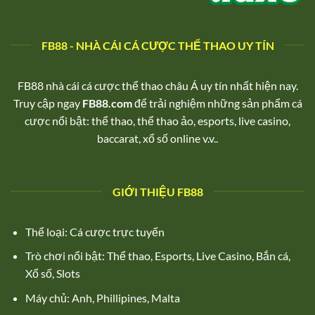
FB88 - NHÀ CÁI CÁ CƯỢC THỂ THAO UY TÍN
FB88 nhà cái cá cược thể thao châu Á uy tín nhất hiện nay.
Truy cập ngay
FB88.com
để trải nghiệm những sản phẩm cá
cược nổi bật: thể thao, thể thao ảo, esports, live casino,
baccarat, xổ số online v.v..
GIỚI THIỆU FB88
Thể loại: Cá cược trực tuyến
Trò chơi nổi bật: Thể thao, Esports, Live Casino, Bắn cá,
Xổ số, Slots
Máy chủ: Anh, Phillipines, Malta