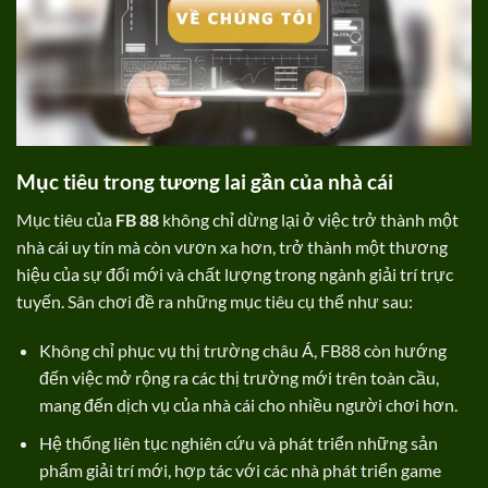
Mục tiêu trong tương lai gần của nhà cái
Mục tiêu của
FB 88
không chỉ dừng lại ở việc trở thành một
nhà cái uy tín mà còn vươn xa hơn, trở thành một thương
hiệu của sự đổi mới và chất lượng trong ngành giải trí trực
tuyến. Sân chơi đề ra những mục tiêu cụ thể như sau:
Không chỉ phục vụ thị trường châu Á, FB88 còn hướng
đến việc mở rộng ra các thị trường mới trên toàn cầu,
mang đến dịch vụ của nhà cái cho nhiều người chơi hơn.
Hệ thống liên tục nghiên cứu và phát triển những sản
phẩm giải trí mới, hợp tác với các nhà phát triển game