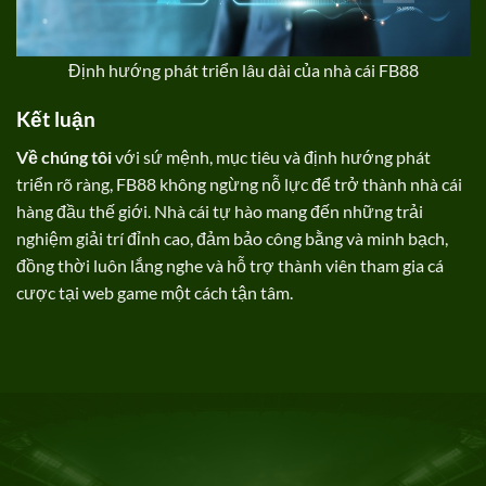
Định hướng phát triển lâu dài của nhà cái FB88
Kết luận
Về chúng tôi
với sứ mệnh, mục tiêu và định hướng phát
triển rõ ràng, FB88 không ngừng nỗ lực để trở thành nhà cái
hàng đầu thế giới. Nhà cái tự hào mang đến những trải
nghiệm giải trí đỉnh cao, đảm bảo công bằng và minh bạch,
đồng thời luôn lắng nghe và hỗ trợ thành viên tham gia cá
cược tại web game một cách tận tâm.