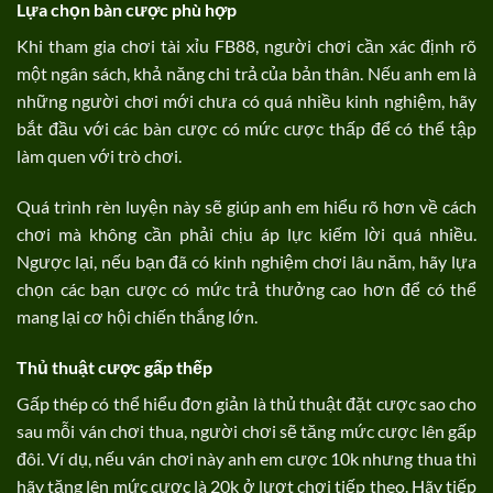
Lựa chọn bàn cược phù hợp
Khi tham gia chơi tài xỉu FB88, người chơi cần xác định rõ
một ngân sách, khả năng chi trả của bản thân. Nếu anh em là
những người chơi mới chưa có quá nhiều kinh nghiệm, hãy
bắt đầu với các bàn cược có mức cược thấp để có thể tập
làm quen với trò chơi.
Quá trình rèn luyện này sẽ giúp anh em hiểu rõ hơn về cách
chơi mà không cần phải chịu áp lực kiếm lời quá nhiều.
Ngược lại, nếu bạn đã có kinh nghiệm chơi lâu năm, hãy lựa
chọn các bạn cược có mức trả thưởng cao hơn để có thể
mang lại cơ hội chiến thắng lớn.
Thủ thuật cược gấp thếp
Gấp thép có thể hiểu đơn giản là thủ thuật đặt cược sao cho
sau mỗi ván chơi thua, người chơi sẽ tăng mức cược lên gấp
đôi. Ví dụ, nếu ván chơi này anh em cược 10k nhưng thua thì
hãy tăng lên mức cược là 20k ở lượt chơi tiếp theo. Hãy tiếp