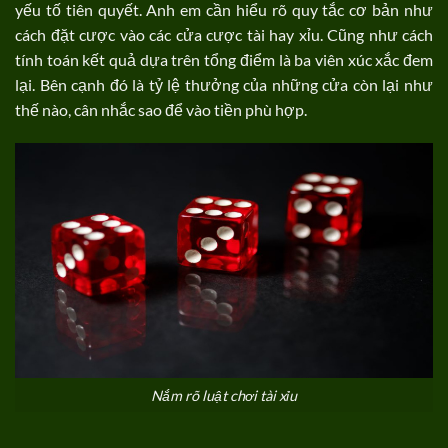
yếu tố tiên quyết. Anh em cần hiểu rõ quy tắc cơ bản như
cách đặt cược vào các cửa cược tài hay xỉu. Cũng như cách
tính toán kết quả dựa trên tổng điểm là ba viên xúc xắc đem
lại. Bên cạnh đó là tỷ lệ thưởng của những cửa còn lại như
thế nào, cân nhắc sao để vào tiền phù hợp.
Nắm rõ luật chơi tài xỉu