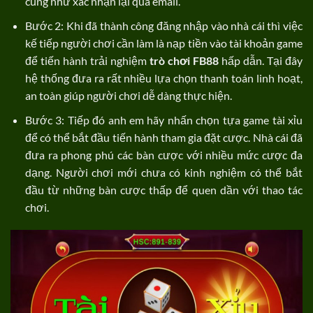
cũng như xác nhận lại qua email.
Bước 2: Khi đã thành công đăng nhập vào nhà cái thì việc
kế tiếp người chơi cần làm là nạp tiền vào tài khoản game
để tiến hành trải nghiệm
trò chơi FB88
hấp dẫn. Tại đây
hệ thống đưa ra rất nhiều lựa chọn thanh toán linh hoạt,
an toàn giúp người chơi dễ dàng thực hiện.
Bước 3: Tiếp đó anh em hãy nhấn chọn tựa game tài xỉu
để có thể bắt đầu tiến hành tham gia đặt cược. Nhà cái đã
đưa ra phong phú các bàn cược với nhiều mức cược đa
dạng. Người chơi mới chưa có kinh nghiệm có thể bắt
đầu từ những bàn cược thấp để quen dần với thao tác
chơi.