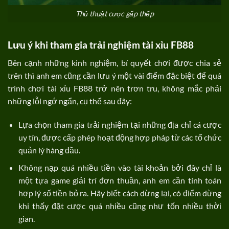
Thủ thuật cược gấp thếp
Lưu ý khi tham gia trải nghiệm tài xỉu FB88
Bên cạnh những kinh nghiệm, bí quyết chơi được chia sẻ
trên thì anh em cũng cần lưu ý một vài điểm đặc biệt để quá
trình chơi tài xỉu FB88 trở nên trơn tru, không mắc phải
những lỗi ngớ ngẩn, cụ thể sau đây:
Lựa chọn tham gia trải nghiệm tại những địa chỉ cá cược
uy tín, được cấp phép hoạt động hợp pháp từ các tổ chức
quản lý hàng đầu.
Không nạp quá nhiều tiền vào tài khoản bởi đây chỉ là
một tựa game giải trí đơn thuần, anh em cần tính toán
hợp lý số tiền bỏ ra. Hãy biết cách dừng lại, có điểm dừng
khi thấy đặt cược quá nhiều cũng như tốn nhiều thời
gian.