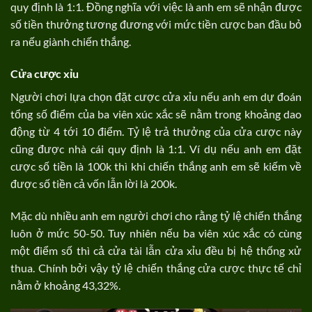
quy định là 1:1. Đồng nghĩa với việc là anh em sẽ nhận được
số tiền thưởng tương đương với mức tiền cược ban đầu bỏ
ra nếu giành chiến thắng.
Cửa cược xỉu
Người chơi lựa chọn đặt cược cửa xỉu nếu anh em dự đoán
tổng số điểm của ba viên xúc xắc sẽ nằm trong khoảng dao
động từ 4 tới 10 điểm. Tỷ lệ trả thưởng của cửa cược này
cũng được nhà cái quy định là 1:1. Ví dụ nếu anh em đặt
cược số tiền là 100k thì khi chiến thắng anh em sẽ kiếm về
được số tiền cả vốn lẫn lời là 200k.
Mặc dù nhiều anh em người chơi cho rằng tỷ lệ chiến thắng
luôn ở mức 50-50. Tuy nhiên nếu ba viên xúc xắc có cùng
một điểm số thì cả cửa tài lẫn cửa xỉu đều bị hệ thống xử
thua. Chính bởi vậy tỷ lệ chiến thắng cửa cược thực tế chỉ
nằm ở khoảng 43,32%.