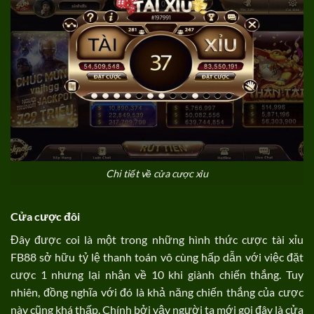
Chi tiết về cửa cược xỉu
Cửa cược đôi
Đây được coi là một trong những hình thức cược tài xỉu
FB88 sở hữu tỷ lệ thanh toán vô cùng hấp dẫn với việc đặt
cược 1 nhưng lại nhận về 10 khi giành chiến thắng. Tuy
nhiên, đồng nghĩa với đó là khả năng chiến thắng của cược
này cũng khá thấp. Chính bởi vậy người ta mới gọi đây là cửa