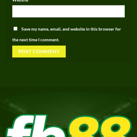
Save my name, email, and website in this browser for
the next time I comment.