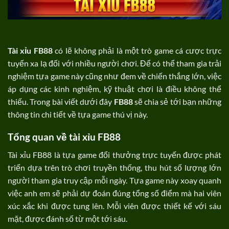
Tài xỉu FB88
có lẽ không phải là một trò game cá cược trực
tuyến xa lạ đối với nhiều người chơi. Để có thể tham gia trải
nghiệm tựa game này cũng như đem về chiến thắng lớn, việc
áp dụng các kinh nghiệm, kỹ thuật chơi là điều không thể
thiếu. Trong bài viết dưới đây
FB88
sẽ chia sẻ tới bạn những
thông tin chi tiết về tựa game thú vị này.
Tổng quan về tài xỉu FB88
Tài xỉu FB88
là tựa game đổi thưởng trực tuyến được phát
triển dựa trên trò chơi truyền thống, thu hút số lượng lớn
người tham gia truy cập mỗi ngày. Tựa game này xoay quanh
việc anh em sẽ phải dự đoán đúng tổng số điểm mà hai viên
xúc xắc khi được tung lên. Mỗi viên được thiết kế với sáu
mặt, được đánh số từ một tới sáu.