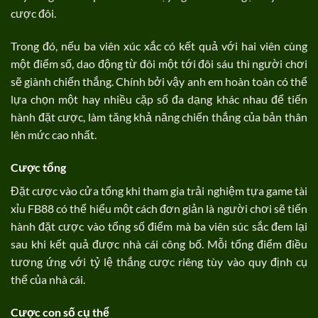
cược đôi.
Trong đó, nếu ba viên xúc xắc có kết quả với hai viên cùng
một điểm số, dao động từ đôi một tới đôi sáu thì người chơi
sẽ giành chiến thắng. Chính bởi vậy anh em hoàn toàn có thể
lựa chọn một hay nhiều cặp số đa dạng khác nhau để tiến
hành đặt cược, làm tăng khả năng chiến thắng của bản thân
lên mức cao nhất.
Cược tổng
Đặt cược vào cửa tổng khi tham gia trải nghiệm tựa game tài
xỉu FB88 có thể hiểu một cách đơn giản là người chơi sẽ tiến
hành đặt cược vào tổng số điểm mà ba viên súc sắc đem lại
sau khi kết quả được nhà cái công bố. Mỗi tổng điểm điều
tương ứng với tỷ lệ thắng cược riêng tùy vào quy định cụ
thể của nhà cái.
Cược con số cụ thể