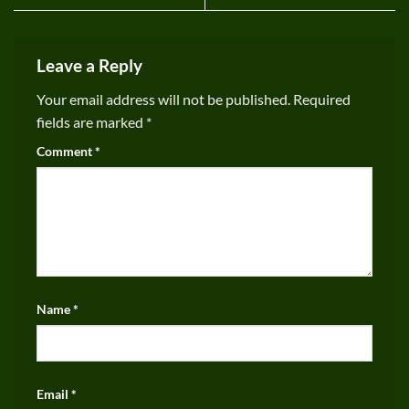
Leave a Reply
Your email address will not be published.
Required
fields are marked
*
Comment
*
Name
*
Email
*