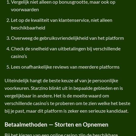
Vergelijk niet alleen op bonusgrootte, maar ook op
voorwaarden
Let op de kwaliteit van klantenservice, niet alleen
beschikbaarheid
Overweeg de gebruiksvriendelijkheid van het platform
Check de snelheid van uitbetalingen bij verschillende
casino’s
Lees onafhankelijke reviews van meerdere platforms
Uiteindelijk hangt de beste keuze af van je persoonlijke
voorkeuren. Starzino blinkt uit in bepaalde gebieden en is
vergelijkbaar in andere. Het is de moeite waard om
verschillende casino’s te proberen om te zien welke het beste
bij je past, maar dit platform is zeker een serieuze kandidaat.
Betaalmethoden — Storten en Opnemen
Bij het kiezen van een online casino zijn de beschikbare