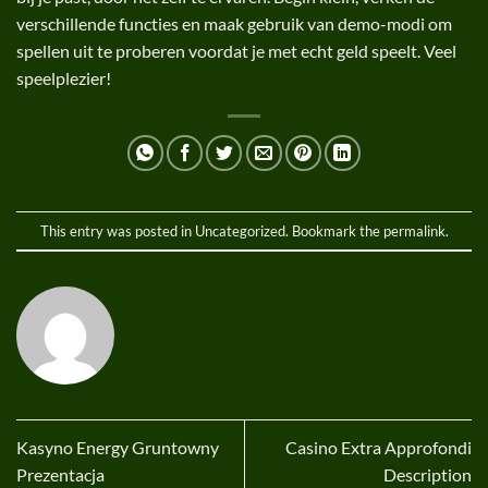
verschillende functies en maak gebruik van demo-modi om
spellen uit te proberen voordat je met echt geld speelt. Veel
speelplezier!
This entry was posted in
Uncategorized
. Bookmark the
permalink
.
Kasyno Energy Gruntowny
Casino Extra Approfondi
Prezentacja
Description