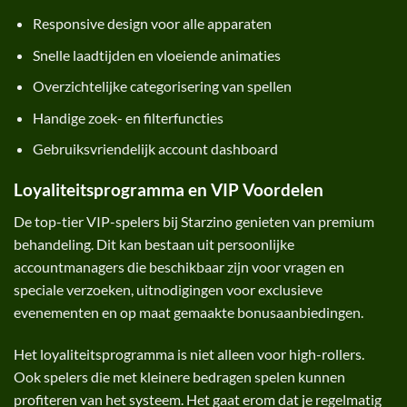
Responsive design voor alle apparaten
Snelle laadtijden en vloeiende animaties
Overzichtelijke categorisering van spellen
Handige zoek- en filterfuncties
Gebruiksvriendelijk account dashboard
Loyaliteitsprogramma en VIP Voordelen
De top-tier VIP-spelers bij Starzino genieten van premium
behandeling. Dit kan bestaan uit persoonlijke
accountmanagers die beschikbaar zijn voor vragen en
speciale verzoeken, uitnodigingen voor exclusieve
evenementen en op maat gemaakte bonusaanbiedingen.
Het loyaliteitsprogramma is niet alleen voor high-rollers.
Ook spelers die met kleinere bedragen spelen kunnen
profiteren van het systeem. Het gaat erom dat je regelmatig