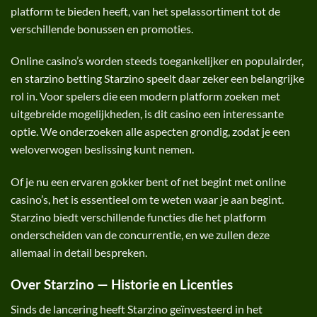
platform te bieden heeft, van het spelassortiment tot de
verschillende bonussen en promoties.
Online casino’s worden steeds toegankelijker en populairder,
en
starzino betting
Starzino speelt daar zeker een belangrijke
rol in. Voor spelers die een modern platform zoeken met
uitgebreide mogelijkheden, is dit casino een interessante
optie. We onderzoeken alle aspecten grondig, zodat je een
weloverwogen beslissing kunt nemen.
Of je nu een ervaren gokker bent of net begint met online
casino’s, het is essentieel om te weten waar je aan begint.
Starzino biedt verschillende functies die het platform
onderscheiden van de concurrentie, en we zullen deze
allemaal in detail bespreken.
Over Starzino — Historie en Licenties
Sinds de lancering heeft Starzino geïnvesteerd in het