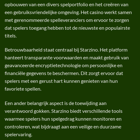
opbouwen van een divers spelportfolio en het creëren van
een gebruiksvriendelijke omgeving. Het casino werkt samen
met gerenommeerde spelleveranciers om ervoor te zorgen
dat spelers toegang hebben tot de nieuwste en populairste
titels.
Betrouwbaarheid staat centraal bij Starzino. Het platform
hanteert transparante voorwaarden en maakt gebruik van
geavanceerde encryptietechnologie om persoonlijke en
financiële gegevens te beschermen. Dit zorgt ervoor dat
spelers met een gerust hart kunnen genieten van hun
favoriete spellen.
Een ander belangrijk aspect is de toewijding aan
verantwoord gokken. Starzino biedt verschillende tools
waarmee spelers hun spelgedrag kunnen monitoren en
controleren, wat bijdraagt aan een veilige en duurzame
spelervaring.