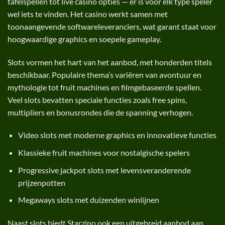
tafelspellen tot live casino opties — er is voor elk type speler
wel iets te vinden. Het casino werkt samen met
toonaangevende softwareleveranciers, wat garant staat voor
hoogwaardige graphics en soepele gameplay.
Slots vormen het hart van het aanbod, met honderden titels
beschikbaar. Populaire thema’s variëren van avontuur en
mythologie tot fruit machines en filmgebaseerde spellen.
Veel slots bevatten speciale functies zoals free spins,
multipliers en bonusrondes die de spanning verhogen.
Video slots met moderne graphics en innovatieve functies
Klassieke fruit machines voor nostalgische spelers
Progressive jackpot slots met levensveranderende
prijzenpotten
Megaways slots met duizenden winlijnen
Naast slots biedt Starzino ook een uitgebreid aanbod aan