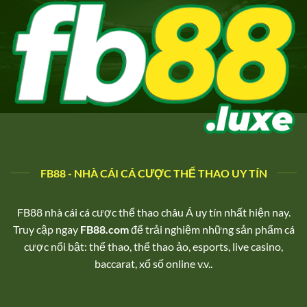
FB88 - NHÀ CÁI CÁ CƯỢC THỂ THAO UY TÍN
FB88 nhà cái cá cược thể thao châu Á uy tín nhất hiện nay.
Truy cập ngay
FB88.com
để trải nghiệm những sản phẩm cá
cược nổi bật: thể thao, thể thao ảo, esports, live casino,
baccarat, xổ số online v.v..