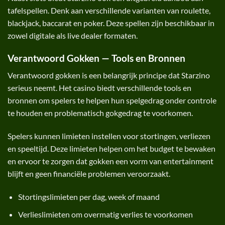
tafelspellen. Denk aan verschillende varianten van roulette,
blackjack, baccarat en poker. Deze spellen zijn beschikbaar in
zowel digitale als live dealer formaten.
Verantwoord Gokken — Tools en Bronnen
Verantwoord gokken is een belangrijk principe dat Starzino
serieus neemt. Het casino biedt verschillende tools en
bronnen om spelers te helpen hun spelgedrag onder controle
te houden en problematisch gokgedrag te voorkomen.
Spelers kunnen limieten instellen voor stortingen, verliezen
en speeltijd. Deze limieten helpen om het budget te bewaken
en ervoor te zorgen dat gokken een vorm van entertainment
blijft en geen financiële problemen veroorzaakt.
Stortingslimieten per dag, week of maand
Verlieslimieten om overmatig verlies te voorkomen