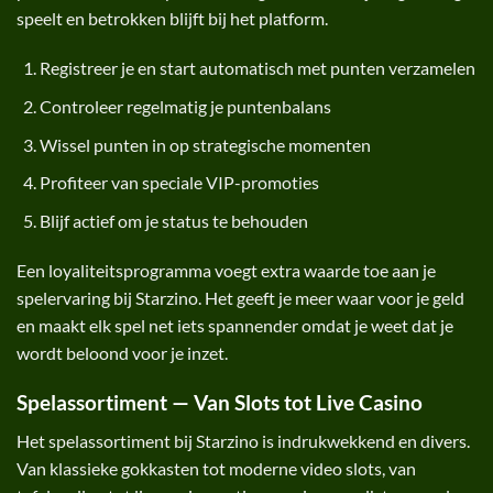
speelt en betrokken blijft bij het platform.
Registreer je en start automatisch met punten verzamelen
Controleer regelmatig je puntenbalans
Wissel punten in op strategische momenten
Profiteer van speciale VIP-promoties
Blijf actief om je status te behouden
Een loyaliteitsprogramma voegt extra waarde toe aan je
spelervaring bij Starzino. Het geeft je meer waar voor je geld
en maakt elk spel net iets spannender omdat je weet dat je
wordt beloond voor je inzet.
Spelassortiment — Van Slots tot Live Casino
Het spelassortiment bij Starzino is indrukwekkend en divers.
Van klassieke gokkasten tot moderne video slots, van