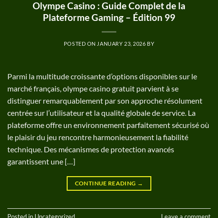
Olympe Casino : Guide Complet de la
Plateforme Gaming – Édition 99
POSTED ON
JANUARY 23, 2026
BY
Parmi la multitude croissante d’options disponibles sur le
marché français, olympe casino gratuit parvient à se
distinguer remarquablement par son approche résolument
centrée sur l’utilisateur et la qualité globale de service. La
plateforme offre un environnement parfaitement sécurisé où
le plaisir du jeu rencontre harmonieusement la fiabilité
technique. Des mécanismes de protection avancés
garantissent une […]
CONTINUE READING
→
Posted in
Uncategorized
Leave a comment