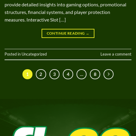
provide detailed insights into gaming options, promotional
structures, financial systems, and player protection
measures. Interactive Slot […]
CONTINUE READING
→
Posted in
Uncategorized
Leave a comment
1
2
3
4
…
8