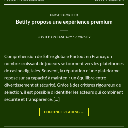
UNCATEGORIZED
Betify propose une expérience premium
POSTED ON
JANUARY 17, 2026
BY
Compréhension de l’offre globale Partout en France, un
nombre croissant de joueurs se tournent vers les plateformes
de casino digitales. Souvent, la réputation d’une plateforme
repose sur sa capacité à maintenir un équilibre entre
divertissement et sécurité. Grâce à des critères rigoureux de
sélection, il est possible d’identifier les acteurs qui combinent
sécurité et transparence. […]
CONTINUE READING
→