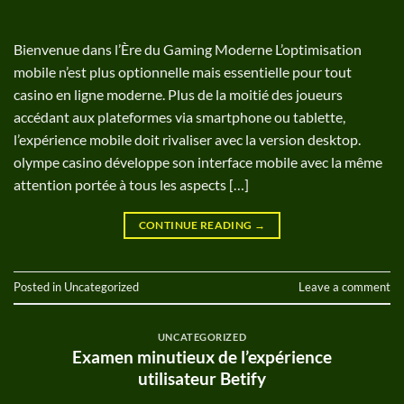
Bienvenue dans l’Ère du Gaming Moderne L’optimisation
mobile n’est plus optionnelle mais essentielle pour tout
casino en ligne moderne. Plus de la moitié des joueurs
accédant aux plateformes via smartphone ou tablette,
l’expérience mobile doit rivaliser avec la version desktop.
olympe casino développe son interface mobile avec la même
attention portée à tous les aspects […]
CONTINUE READING
→
Posted in
Uncategorized
Leave a comment
UNCATEGORIZED
Examen minutieux de l’expérience
utilisateur Betify