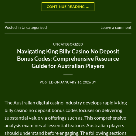
CONTINUE READING
→
Posted in
Uncategorized
Leave a comment
UNCATEGORIZED
Navigating King Billy Casino No Deposit
Bonus Codes: Comprehensive Resource
Guide for Australian Players
POSTED ON
JANUARY 16, 2026
BY
The Australian digital casino industry develops rapidly king
billy casino no deposit bonus codes focuses on delivering
substantial value via offerings such as. This comprehensive
analysis examines all essential features Australian players
should understand before engaging. The following sections