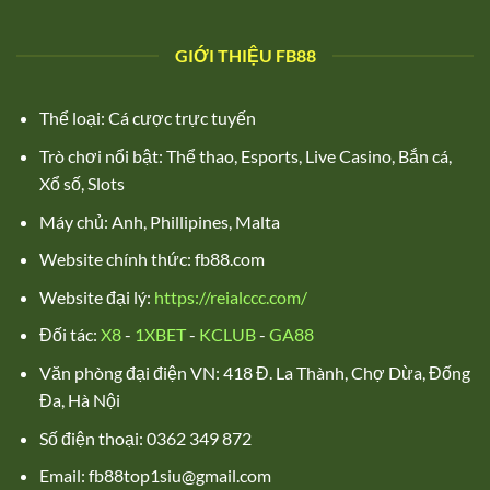
GIỚI THIỆU FB88
Thể loại: Cá cược trực tuyến
Trò chơi nổi bật: Thể thao, Esports, Live Casino, Bắn cá,
Xổ số, Slots
Máy chủ: Anh, Phillipines, Malta
Website chính thức: fb88.com
Website đại lý:
https://reialccc.com/
Đối tác:
X8
-
1XBET
-
KCLUB
-
GA88
Văn phòng đại điện VN: 418 Đ. La Thành, Chợ Dừa, Đống
Đa, Hà Nội
Số điện thoại: 0362 349 872
Email:
fb88top1siu@gmail.com