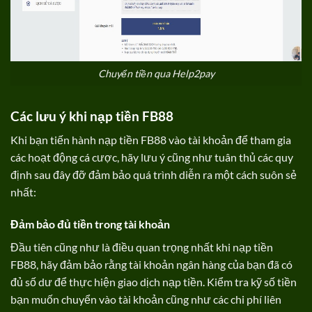
Chuyển tiền qua Help2pay
Các lưu ý khi nạp tiền FB88
Khi bạn tiến hành nạp tiền FB88 vào tài khoản để tham gia
các hoạt động cá cược, hãy lưu ý cũng như tuân thủ các quy
định sau đây đỡ đảm bảo quá trình diễn ra một cách suôn sẻ
nhất:
Đảm bảo đủ tiền trong tài khoản
Đầu tiên cũng như là điều quan trọng nhất khi nạp tiền
FB88, hãy đảm bảo rằng tài khoản ngân hàng của bạn đã có
đủ số dư để thực hiện giao dịch nạp tiền. Kiểm tra kỹ số tiền
bạn muốn chuyển vào tài khoản cũng như các chi phí liên