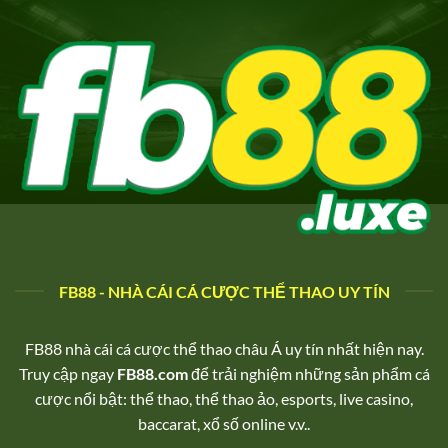
FB88 - NHÀ CÁI CÁ CƯỢC THỂ THAO UY TÍN
FB88 nhà cái cá cược thể thao châu Á uy tín nhất hiện nay.
Truy cập ngay
FB88.com
để trải nghiệm những sản phẩm cá
cược nổi bật: thể thao, thể thao ảo, esports, live casino,
baccarat, xổ số online v.v..