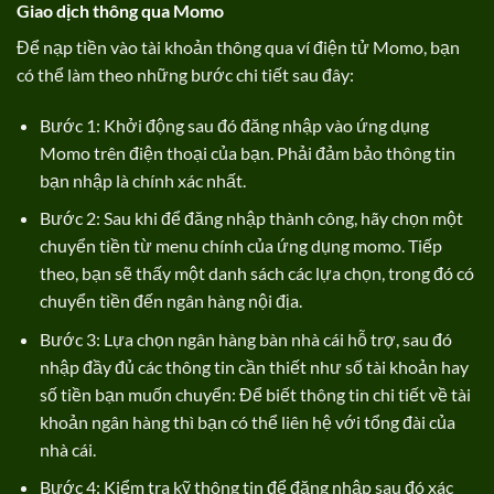
Giao dịch thông qua Momo
Để nạp tiền vào tài khoản thông qua ví điện tử Momo, bạn
có thể làm theo những bước chi tiết sau đây:
Bước 1: Khởi động sau đó đăng nhập vào ứng dụng
Momo trên điện thoại của bạn. Phải đảm bảo thông tin
bạn nhập là chính xác nhất.
Bước 2: Sau khi để đăng nhập thành công, hãy chọn một
chuyển tiền từ menu chính của ứng dụng momo. Tiếp
theo, bạn sẽ thấy một danh sách các lựa chọn, trong đó có
chuyển tiền đến ngân hàng nội địa.
Bước 3: Lựa chọn ngân hàng bàn nhà cái hỗ trợ, sau đó
nhập đầy đủ các thông tin cần thiết như số tài khoản hay
số tiền bạn muốn chuyển: Để biết thông tin chi tiết về tài
khoản ngân hàng thì bạn có thể liên hệ với tổng đài của
nhà cái.
Bước 4: Kiểm tra kỹ thông tin để đăng nhập sau đó xác