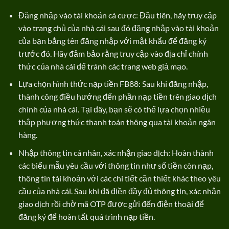
Đăng nhập vào tài khoản cá cược: Đầu tiên, hãy truy cập
vào trang chủ của nhà cái sau đó đăng nhập vào tài khoản
của bạn bằng tên đăng nhập với mật khẩu để đăng ký
trước đó. Hãy đảm bảo rằng truy cập vào địa chỉ chính
thức của nhà cái để tránh các trang web giả mạo.
Lựa chọn hình thức nạp tiền FB88: Sau khi đăng nhập,
thành công điều hướng đến phần nạp tiền trên giao dịch
chính của nhà cái. Tại đây, bạn sẽ có thể lựa chọn nhiều
thập phương thức thanh toán thông qua tài khoản ngân
hàng.
Nhập thông tin cá nhân, xác nhận giao dịch: Hoàn thành
các biểu mẫu yêu cầu với thông tin như số tiền còn nạp,
thông tin tài khoản với các chi tiết cần thiết khác theo yêu
cầu của nhà cái. Sau khi đã điền đầy đủ thông tin, xác nhận
giao dịch rồi chờ mã OTP được gửi đến điện thoại để
đăng ký để hoàn tất quá trình nạp tiền.