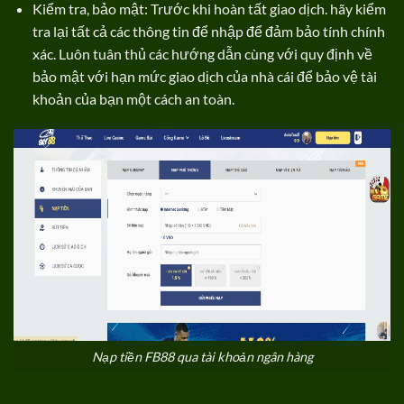
Kiểm tra, bảo mật: Trước khi hoàn tất giao dịch. hãy kiểm
tra lại tất cả các thông tin để nhập để đảm bảo tính chính
xác. Luôn tuân thủ các hướng dẫn cùng với quy định về
bảo mật với hạn mức giao dịch của nhà cái để bảo vệ tài
khoản của bạn một cách an toàn.
Nạp tiền FB88 qua tài khoản ngân hàng