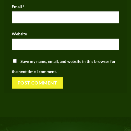
Email
*
Website
Save my name, email, and website in this browser for
the next time I comment.