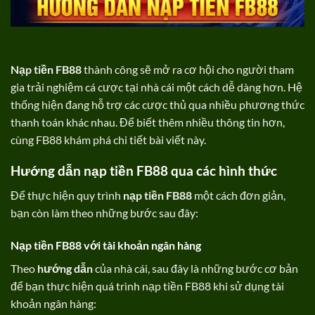
Nạp tiền FB88
thành công sẽ mở ra cơ hội cho người tham
gia trải nghiệm cá cược tại nhà cái một cách dễ dàng hơn. Hệ
thống hiện đang hỗ trợ các cược thủ qua nhiều phương thức
thanh toán khác nhau. Để biết thêm nhiều thông tin hơn,
cùng FB88 khám phá chi tiết bài viết này.
Hướng dẫn nạp tiền FB88 qua các hình thức
Để thực hiện quy trình
nạp tiền FB88
một cách đơn giản,
bạn còn làm theo những bước sau đây:
Nạp tiền FB88 với tài khoản ngân hàng
Theo
hướng dẫn
của nhà cái, sau đây là những bước cơ bản
để bạn thực hiện quá trình
nạp tiền FB88
khi sử dụng tài
khoản ngân hàng: