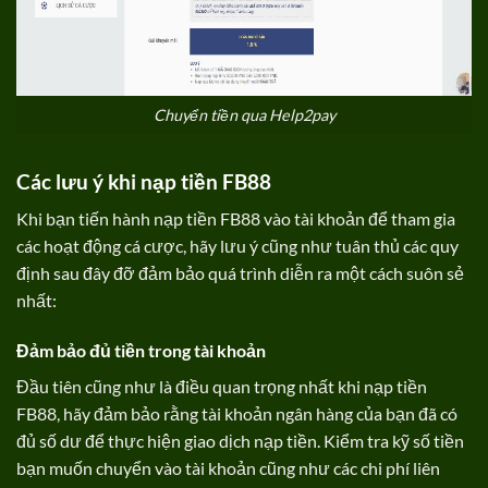
Chuyển tiền qua Help2pay
Các lưu ý khi nạp tiền FB88
Khi bạn tiến hành nạp tiền FB88 vào tài khoản để tham gia
các hoạt động cá cược, hãy lưu ý cũng như tuân thủ các quy
định sau đây đỡ đảm bảo quá trình diễn ra một cách suôn sẻ
nhất:
Đảm bảo đủ tiền trong tài khoản
Đầu tiên cũng như là điều quan trọng nhất khi nạp tiền
FB88, hãy đảm bảo rằng tài khoản ngân hàng của bạn đã có
đủ số dư để thực hiện giao dịch nạp tiền. Kiểm tra kỹ số tiền
bạn muốn chuyển vào tài khoản cũng như các chi phí liên