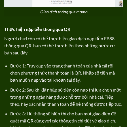
Giao dịch thông qua momo
Thực hiện nạp tiền thông qua QR
Người chơi còn có thể thực hiện giao dịch nạp tiền FB88
thông qua QR, bạn có thể thực hiện theo những bước cơ
bản sau đây:
Bước 1: Truy cập vào trang thanh toán của nhà cái rồi
chọn phương thức thanh toán là QR. Nhập số tiền mà
bạn muốn nạp vào tài khoản tại đây.
Bước 2: Sau khi đã nhập số tiền còn nạp thì lựa chọn một
trong những ngân hàng được hỗ trợ bởi nhà cái. Tiếp
theo, hãy xác nhận thanh toán để hệ thống được tiếp tục.
Bước 3: Hệ thống sẽ hiển thị cho bạn một giao diện để
quét mã QR cùng với các thông tin chi tiết về giao dịch.