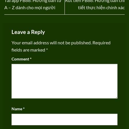
Tải app FB88: Hướng dẫn từ
Rút tiền FB88: Hướng dẫn chi
A – Z dành cho mọi người
tiết thực hiện chính xác
Leave a Reply
Your email address will not be published.
Required
fields are marked
*
Comment
*
Name
*