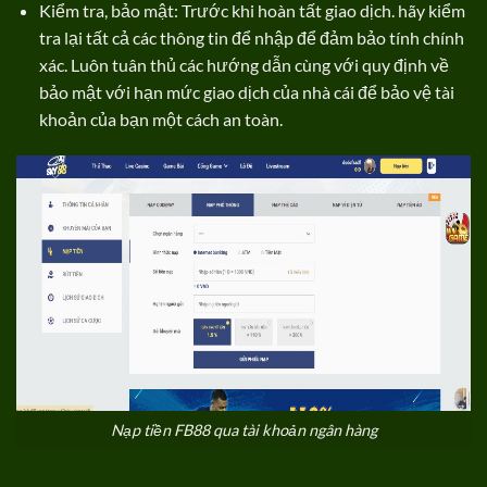
Kiểm tra, bảo mật: Trước khi hoàn tất giao dịch. hãy kiểm
tra lại tất cả các thông tin để nhập để đảm bảo tính chính
xác. Luôn tuân thủ các hướng dẫn cùng với quy định về
bảo mật với hạn mức giao dịch của nhà cái để bảo vệ tài
khoản của bạn một cách an toàn.
Nạp tiền FB88 qua tài khoản ngân hàng