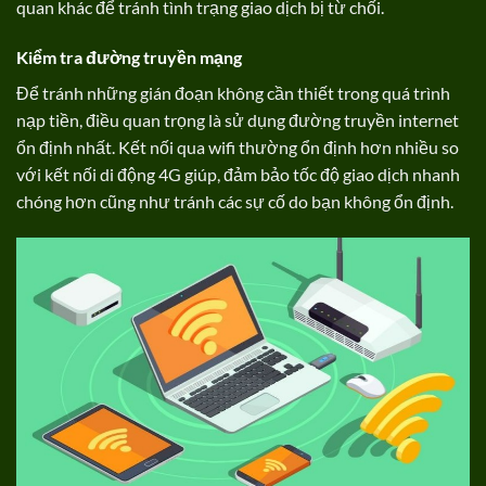
quan khác để tránh tình trạng giao dịch bị từ chối.
Kiểm tra đường truyền mạng
Để tránh những gián đoạn không cần thiết trong quá trình
nạp tiền, điều quan trọng là sử dụng đường truyền internet
ổn định nhất. Kết nối qua wifi thường ổn định hơn nhiều so
với kết nối di động 4G giúp, đảm bảo tốc độ giao dịch nhanh
chóng hơn cũng như tránh các sự cố do bạn không ổn định.