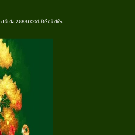
n tối đa 2.888.000đ. Để đủ điều