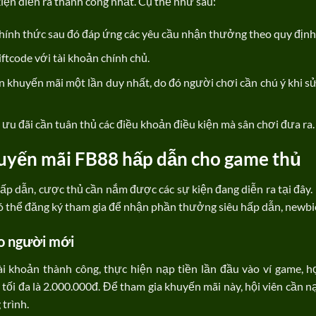
kiện diễn ra thành công nhất. Cụ thể như sau:
chính thức sau đó đáp ứng các yêu cầu nhận thưởng theo quy định
ftcode với tài khoản chính chủ.
n khuyến mãi một lần duy nhất, do đó người chơi cần chú ý khi s
u đãi cần tuân thủ các điều khoản điều kiện mà sân chơi đưa ra.
huyến mãi FB88 hấp dẫn cho game thủ
 dẫn, cược thủ cần nắm được các sự kiện đang diễn ra tại đây. 
có thể đăng ký tham gia để nhận phần thưởng siêu hấp dẫn, newb
o người mới
ài khoản thành công, thực hiện nạp tiền lần đầu vào ví game, 
 tối đa là 2.000.000đ. Để tham gia khuyến mãi này, hội viên cần n
 trình.