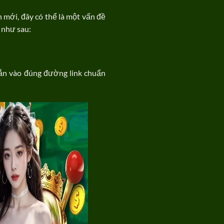
 mới, đây có thể là một vấn đề
 như sau:
hắn vào đúng đường link chuẩn