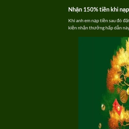
Nhận 150% tiền khi nạp
Khi anh em nạp tiền sau đó đặt
kiện nhận thưởng hấp dẫn này,