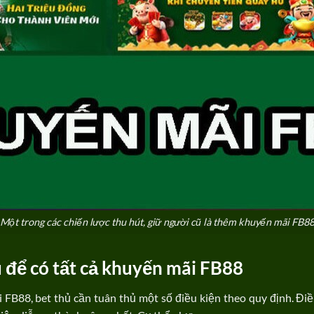
Một trong các chiến lược thu hút, giữ người cũ là thêm khuyến mãi FB8
u để có tất cả khuyến mãi FB88
FB88, bet thủ cần tuân thủ một số điều kiện theo quy định. Đi