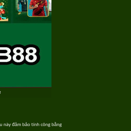
8
ều này đảm bảo tính công bằng