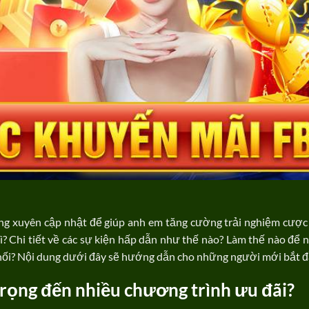
g xuyên cập nhật để giúp anh em tăng cường trải nghiệm cược 
ì? Chi tiết về các sự kiện hấp dẫn như thế nào? Làm thế nào đ
chối? Nội dung dưới đây sẽ hướng dẫn cho những người mới bắt đ
trọng đến nhiều chương trình ưu đãi?