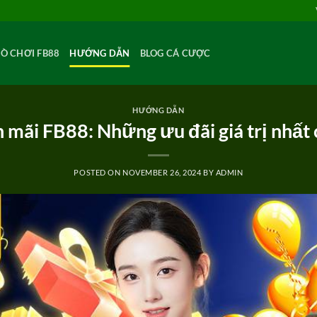
Ò CHƠI FB88
HƯỚNG DẪN
BLOG CÁ CƯỢC
HƯỚNG DẪN
mãi FB88: Những ưu đãi giá trị nhất
POSTED ON
NOVEMBER 26, 2024
BY
ADMIN