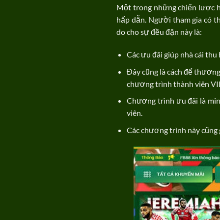
Một trong những chiến lược h
hấp dẫn. Người tham gia có t
do cho sự đều đặn này là:
Các ưu đãi giúp nhà cái th
Đây cũng là cách để thương
chương trình thành viên VI
Chương trình ưu đãi là min
viên.
Các chương trình này cũng 