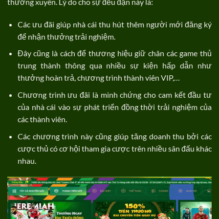
thường xuyên. Lý do cho sự đều đặn này là:
Các ưu đãi giúp nhà cái thu hút thêm người mới đăng ký
để nhận thưởng trải nghiệm.
Đây cũng là cách để thương hiệu giữ chân các game thủ
trung thành thông qua nhiều sự kiện hấp dẫn như
thưởng hoàn trả, chương trình thành viên VIP,…
Chương trình ưu đãi là minh chứng cho cam kết đầu tư
của nhà cái vào sự phát triển đồng thời trải nghiệm của
các thành viên.
Các chương trình này cũng giúp tăng doanh thu bởi các
cược thủ có cơ hội tham gia cược trên nhiều sân đấu khác
nhau.