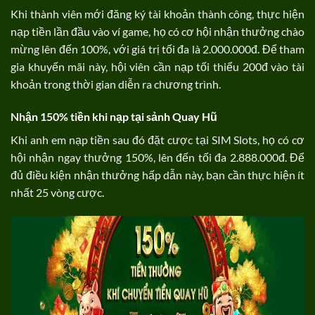
Khi thành viên mới đăng ký tài khoản thành công, thực hiện
nạp tiền lần đầu vào ví game, họ có cơ hội nhận thưởng chào
mừng lên đến 100%, với giá trị tối đa là 2.000.000đ. Để tham
gia khuyến mãi này, hội viên cần nạp tối thiểu 200đ vào tài
khoản trong thời gian diễn ra chương trình.
Nhận 150% tiền khi nạp tại sảnh Quay Hũ
Khi anh em nạp tiền sau đó đặt cược tại SIM Slots, họ có cơ
hội nhận ngay thưởng 150%, lên đến tối đa 2.888.000đ. Để
đủ điều kiện nhận thưởng hấp dẫn này, bạn cần thực hiện ít
nhất 25 vòng cược.