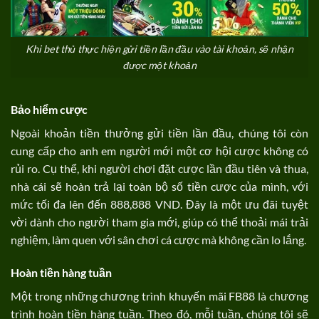
Khi bet thủ thực hiện gửi tiền lần đầu vào tài khoản, sẽ nhận
được một khoản
Bảo hiểm cược
Ngoài khoản tiền thưởng gửi tiền lần đầu, chúng tôi còn
cung cấp cho anh em người mới một cơ hội cược không có
rủi ro. Cụ thể, khi người chơi đặt cược lần đầu tiên và thua,
nhà cái sẽ hoàn trả lại toàn bộ số tiền cược của mình, với
mức tối đa lên đến 888,888 VND. Đây là một ưu đãi tuyệt
vời dành cho người tham gia mới, giúp có thể thoải mái trải
nghiệm, làm quen với sân chơi cá cược mà không cần lo lắng.
Hoàn tiền hàng tuần
Một trong những chương trình khuyến mãi FB88 là chương
trình hoàn tiền hàng tuần. Theo đó, mỗi tuần, chúng tôi sẽ