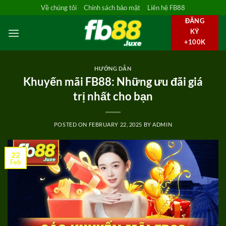
Skip
Về chúng tôi
Chính sách bảo mật
Liên hệ FB88
to
ĐĂNG
content
KÝ
+100K
HƯỚNG DẪN
Khuyến mãi FB88: Những ưu đãi giá
trị nhất cho bạn
POSTED ON
FEBRUARY 22, 2025
BY
ADMIN
22
Feb