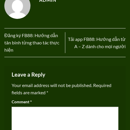
Đăng ký FB88: Hướng dẫn
Tải app FB88: Hướng dẫn từ
tân binh từng thao tác thực
A – Z dành cho mọi người
hiện
Leave a Reply
Your email address will not be published.
Required
fields are marked
*
Comment
*