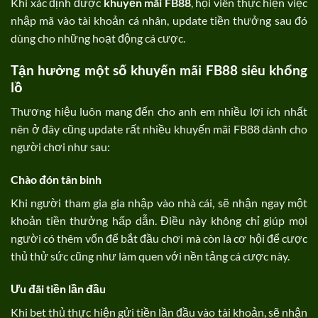
Khi xác định được
khuyến mãi FB88
, hội viên thực hiện việc
nhập mã vào tài khoản cá nhân, update tiền thưởng sau đó
dùng cho những hoạt động cá cược.
Tận hưởng một số khuyến mãi FB88 siêu khổng
lồ
Thương hiệu luôn mang đến cho anh em nhiều lợi ích nhất
nên ở đây cũng update rất nhiều
khuyến mãi FB88
dành cho
người chơi như sau:
Chào đón tân binh
Khi người tham gia gia nhập vào nhà cái, sẽ nhận ngay một
khoản tiền thưởng hấp dẫn. Điều này không chỉ giúp mọi
người có thêm vốn để bắt đầu chơi mà còn là cơ hội để cược
thủ thử sức cũng như làm quen với nền tảng cá cược này.
Ưu đãi tiền lần đầu
Khi bet thủ thực hiện gửi tiền lần đầu vào tài khoản, sẽ nhận