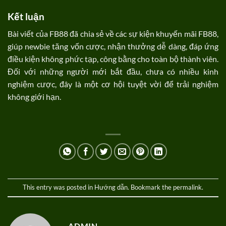
Kết luận
Bài viết của FB88 đã chia sẻ về các sự kiện
khuyến mãi FB88
,
giúp newbie tăng vốn cược, nhận thưởng dễ dàng, đáp ứng
điều kiện không phức tạp, công bằng cho toàn bộ thành viên.
Đối với những người mới bắt đầu, chưa có nhiều kinh
nghiệm cược, đây là một cơ hội tuyệt vời để trải nghiệm
không giới hạn.
This entry was posted in
Hướng dẫn
. Bookmark the
permalink
.
ADMIN