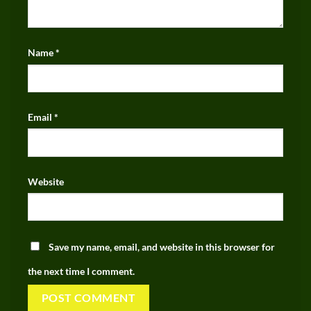
Name
*
Email
*
Website
Save my name, email, and website in this browser for
the next time I comment.