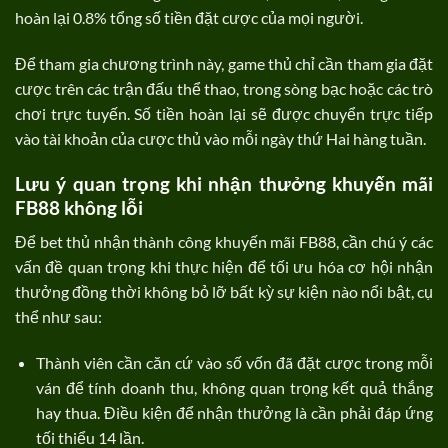
hoàn lại 0.8% tổng số tiền đặt cược của mọi người.
Để tham gia chương trình này, game thủ chỉ cần tham gia đặt
cược trên các trận đấu thể thao, trong sòng bạc hoặc các trò
chơi trực tuyến. Số tiền hoàn lại sẽ được chuyển trực tiếp
vào tài khoản của cược thủ vào mỗi ngày thứ Hai hàng tuần.
Lưu ý quan trọng khi nhận thưởng khuyến mãi
FB88 không lỗi
Để bet thủ nhận thành công khuyến mãi FB88, cần chú ý các
vấn đề quan trọng khi thực hiện để tối ưu hóa cơ hội nhận
thưởng đồng thời không bỏ lỡ bất kỳ sự kiện nào nổi bật, cụ
thể như sau:
Thành viên cần căn cứ vào số vốn đã đặt cược trong mỗi
ván để tính doanh thu, không quan trọng kết quả thắng
hay thua. Điều kiện để nhận thưởng là cần phải đáp ứng
tối thiểu 14 lần.